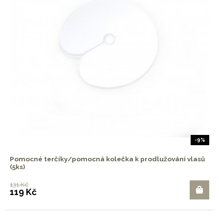
-9%
Pomocné terčíky/pomocná kolečka k prodlužování vlasů
(5ks)
131 Kč
119 Kč