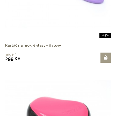
-19%
Kartáč na mokré vlasy – fialový
369 Kč
299 Kč