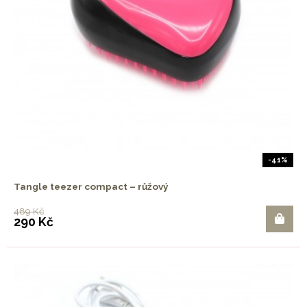
-41%
Tangle teezer compact – růžový
489 Kč
290 Kč