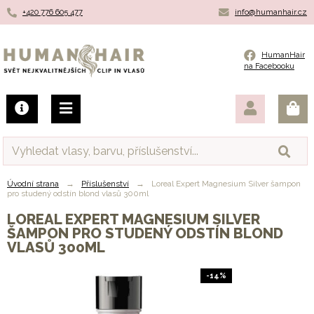
+420 776 605 477
info@humanhair.cz
Humanhair.cz
HumanHair
na Facebooku
Úvodní strana
→
Příslušenství
→
Loreal Expert Magnesium Silver šampon
pro studený odstín blond vlasů 300ml
LOREAL EXPERT MAGNESIUM SILVER
ŠAMPON PRO STUDENÝ ODSTÍN BLOND
VLASŮ 300ML
-14%