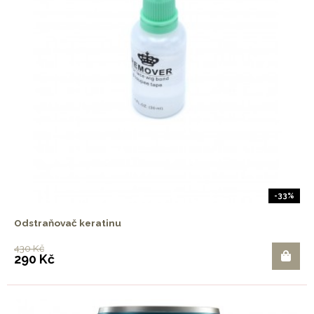
-33%
Odstraňovač keratinu
430 Kč
290 Kč