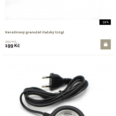
-31%
Keratinový granulát italský (10g)
290 Kč
199 Kč