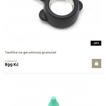
-38%
Tavička na geratinový granulát
1 440 Kč
899 Kč