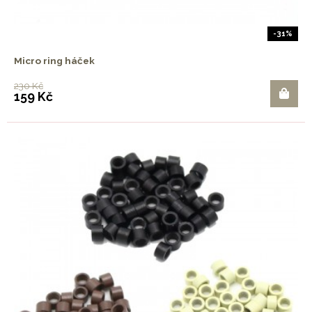
-31%
Micro ring háček
230 Kč
159 Kč