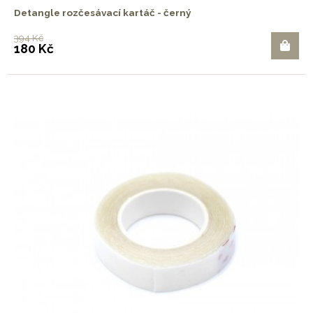
Detangle rozčesávací kartáč - černý
394 Kč
180 Kč