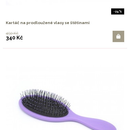
-24%
Kartáč na prodloužené vlasy se štětinami
450 Kč
340 Kč