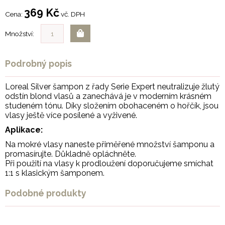
369 Kč
Cena:
vč. DPH
Množství:
Podrobný popis
Loreal Silver šampon z řady Serie Expert neutralizuje žlutý
odstín blond vlasů a zanechává je v moderním krásném
studeném tónu. Díky složením obohaceném o hořčík, jsou
vlasy ještě více posílené a vyživené.
Aplikace:
Na mokré vlasy naneste přiměřené množství šamponu a
promasírujte. Důkladně opláchněte.
Při použití na vlasy k prodloužení doporučujeme smíchat
1:1 s klasickým šamponem.
Podobné produkty