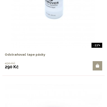
-33%
Odstraňovač tape pásky
430 Kč
290 Kč