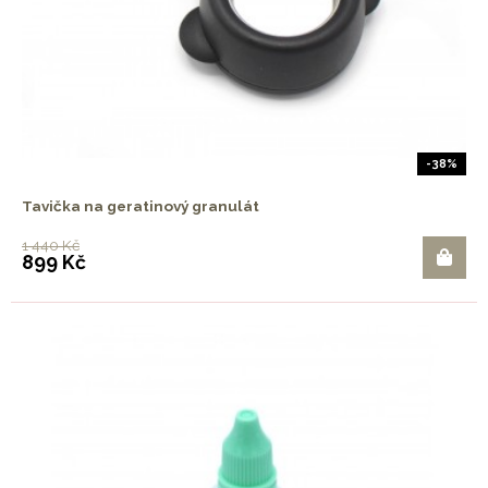
-38%
Tavička na geratinový granulát
1 440 Kč
899 Kč