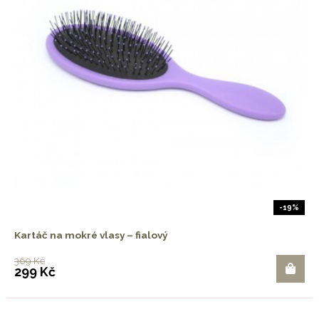
-19%
Kartáč na mokré vlasy – fialový
369 Kč
299 Kč