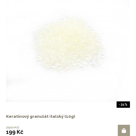
-31%
Keratinový granulát italský (10g)
290 Kč
199 Kč