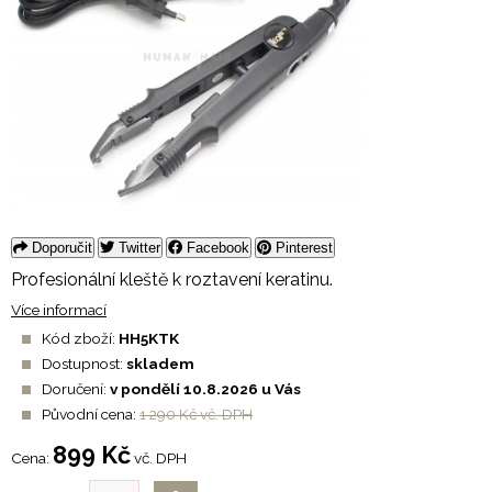
Doporučit
Twitter
Facebook
Pinterest
Profesionální kleště k roztavení keratinu.
Více informací
Kód zboží:
HH5KTK
Dostupnost:
skladem
Doručení:
v pondělí 10.8.2026 u Vás
Původní cena:
1 290 Kč vč. DPH
899 Kč
Cena:
vč. DPH