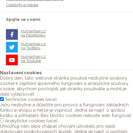
Celebrity a média
Spojte se s námi
Humanhair.cz
na Facebooku
Humanhair.cz
na Twitteru
Humanhair.cz
na Youtube
Nastavení cookies
Dobrý den, tato webová stránka používá nezbytné soubory
cookie k zajištění správného fungování a analytické soubory
cookie, abychom pochopili, jak stránky používáte a mohli je
dále vylepšovat.
Technické cookies
(
více
)
Jsou nezbytné a důležité pro provoz a fungování základních
funkcí e-shopu a nelze je vypnout. Jedná se např. o správu
košíku a přihlášení. Bez těchto cookies nebude web fungovat.
Analytické cookies
(
více
)
Umožňují nám lépe chápat chování uživatelů pro další
zlepšování poskytovaných služeb. Jedná se např. o počítání