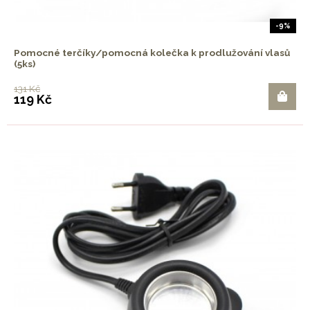
-9%
Pomocné terčíky/pomocná kolečka k prodlužování vlasů
(5ks)
131 Kč
119 Kč