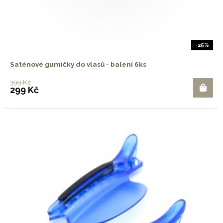
-25%
Saténové gumičky do vlasů - balení 6ks
399 Kč
299 Kč