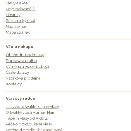
Slevy a akce
Nejprodávanější
Novinky
Zákaznický účet
Napište nám
Mapa stránek
Vše o nákupu
Obchodní podmínky
Doprava a platba
Výměna a vrácení zboží
Časté dotazy
Vzorková prodejna
Kontakty
Vlasový rádce
Jak vybrat kvalitní clip in vlasy
O kvalitě vlasů Human Hair
Tape in vlasy od A do Z
Péče o prodloužené vlasy
Nechte si prodloužit vlasy levně