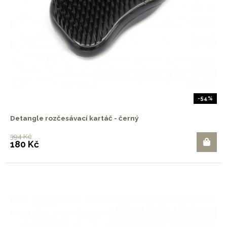
-54%
Detangle rozčesávací kartáč - černý
394 Kč
180 Kč