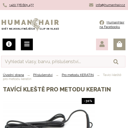
+420 776 605 477
info@humanhair.cz
Humanhair.cz
HumanHair
na Facebooku
Úvodní strana
→
Příslušenství
→
Pro metodu KERATIN
→
Tavící kleště
pro metodu keratin
TAVÍCÍ KLEŠTĚ PRO METODU KERATIN
-30%