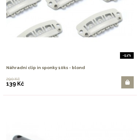
-52%
Náhradní clip in sponky 10ks - blond
290 Kč
139 Kč