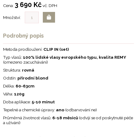
3 690 Kč
Cena:
vč. DPH
Množství:
Podrobný popis
Metoda prodloužení:
CLIP IN (set)
Typ vlasů:
100% lidské vlasy evropského typu, kvalita REMY
(omezeno zacuchávání)
Struktura:
rovná
Odstín:
přírodní blond
Délka:
60-63cm
Váha:
120g
Doba aplikace:
5-10 minut
Tepelné a chemické úpravy:
ano
(odbarvování ne)
Průměrná životnost vlasů:
6-18 měsíců
(odvíjí se od poskytnuté péče
a užívání)