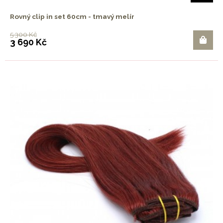
Rovný clip in set 60cm - tmavý melír
5 300 Kč
3 690 Kč