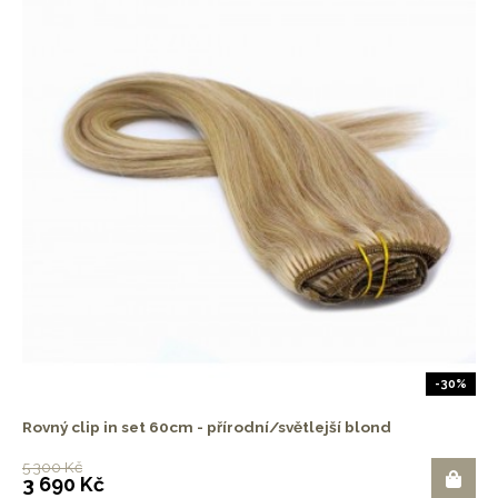
-30%
Rovný clip in set 60cm - přírodní/světlejší blond
5 300 Kč
3 690 Kč