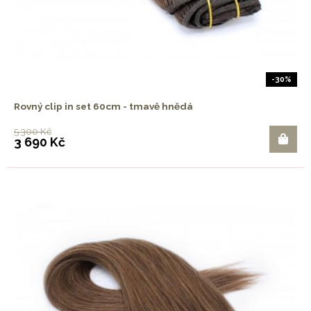
-30%
Rovný clip in set 60cm - tmavě hnědá
5 300 Kč
3 690 Kč