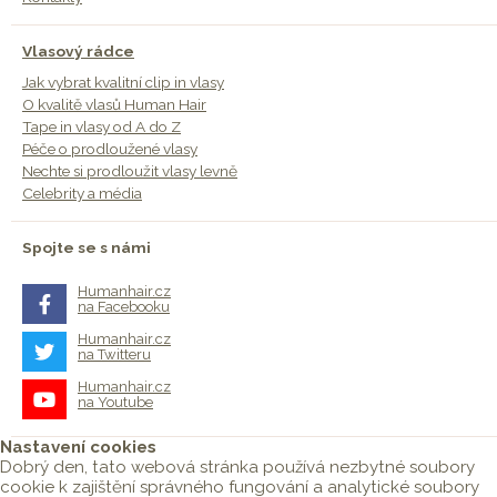
Vlasový rádce
Jak vybrat kvalitní clip in vlasy
O kvalitě vlasů Human Hair
Tape in vlasy od A do Z
Péče o prodloužené vlasy
Nechte si prodloužit vlasy levně
Celebrity a média
Spojte se s námi
Humanhair.cz
na Facebooku
Humanhair.cz
na Twitteru
Humanhair.cz
na Youtube
Nastavení cookies
Dobrý den, tato webová stránka používá nezbytné soubory
cookie k zajištění správného fungování a analytické soubory