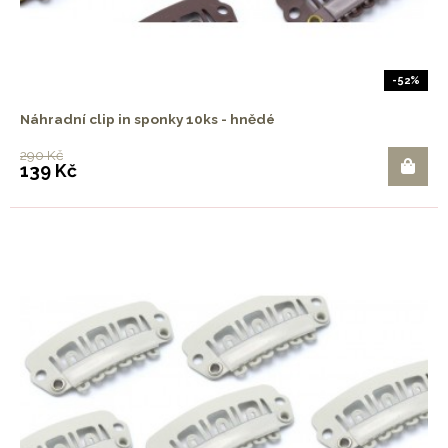
-52%
Náhradní clip in sponky 10ks - hnědé
290 Kč
139 Kč