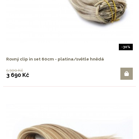
-30%
Rovný clip in set 60cm - platina/světle hnědá
5 300 Kč
3 690 Kč