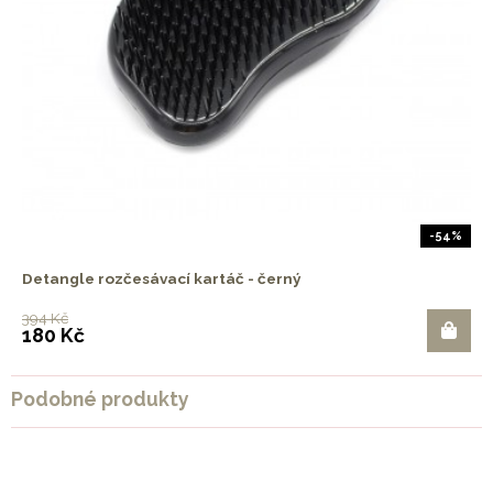
-54%
Detangle rozčesávací kartáč - černý
394 Kč
180 Kč
Podobné produkty