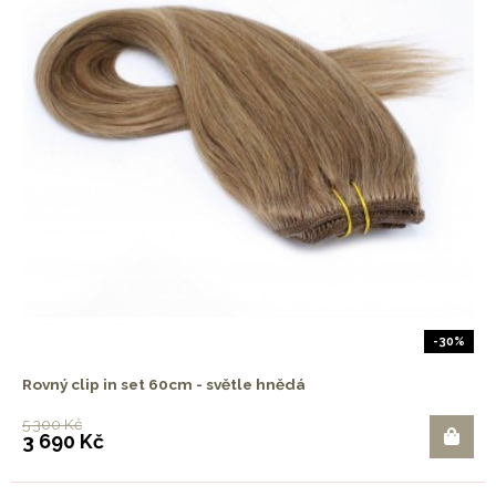
-30%
Rovný clip in set 60cm - světle hnědá
5 300 Kč
3 690 Kč