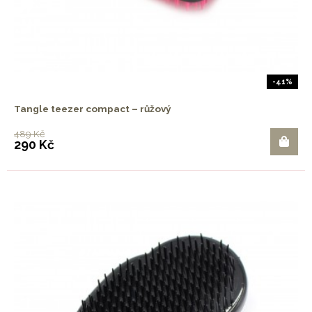
-41%
Tangle teezer compact – růžový
489 Kč
290 Kč