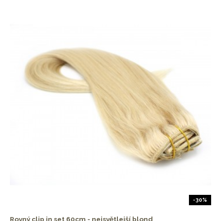
-30%
Rovný clip in set 60cm - nejsvětlejší blond