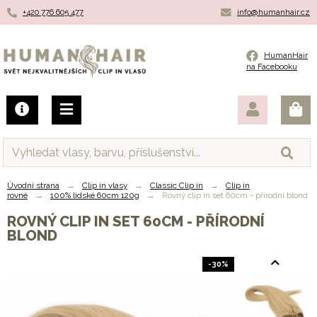
+420 776 605 477
info@humanhair.cz
Humanhair.cz
HumanHair
na Facebooku
Úvodní strana
→
Clip in vlasy
→
Classic Clip in
→
Clip in
rovné
→
100% lidské 60cm 120g
→
Rovný clip in set 60cm - přírodní blond
ROVNÝ CLIP IN SET 60CM - PŘÍRODNÍ
BLOND
-30%