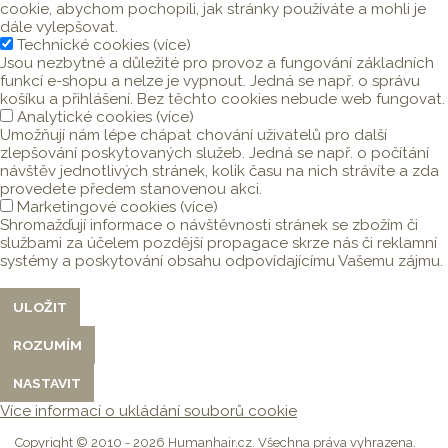
cookie, abychom pochopili, jak stránky používáte a mohli je
dále vylepšovat.
Technické cookies
(
více
)
Jsou nezbytné a důležité pro provoz a fungování základních
funkcí e-shopu a nelze je vypnout. Jedná se např. o správu
košíku a přihlášení. Bez těchto cookies nebude web fungovat.
Analytické cookies
(
více
)
Umožňují nám lépe chápat chování uživatelů pro další
zlepšování poskytovaných služeb. Jedná se např. o počítání
návštěv jednotlivých stránek, kolik času na nich strávíte a zda
provedete předem stanovenou akci.
Marketingové cookies
(
více
)
Shromažďují informace o návštěvnosti stránek se zbožím či
službami za účelem pozdější propagace skrze nás či reklamní
systémy a poskytování obsahu odpovídajícímu Vašemu zájmu.
Více informací o ukládání souborů cookie
Copyright © 2010 - 2026 Humanhair.cz. Všechna práva vyhrazena.