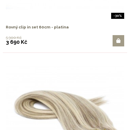
-30%
Rovný clip in set 60cm - platina
5 300 Kč
3 690 Kč