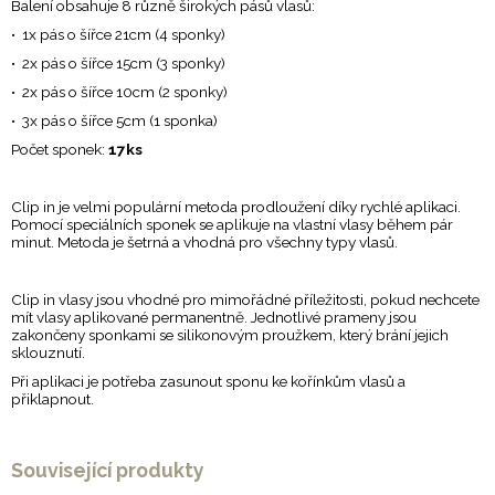
Balení obsahuje 8 různě širokých pásů vlasů:
• 1x pás o šířce 21cm (4 sponky)
• 2x pás o šířce 15cm (3 sponky)
• 2x pás o šířce 10cm (2 sponky)
• 3x pás o šířce 5cm (1 sponka)
Počet sponek:
17ks
Clip in je velmi populární metoda prodloužení díky rychlé aplikaci.
Pomocí speciálních sponek se aplikuje na vlastní vlasy během pár
minut. Metoda je šetrná a vhodná pro všechny typy vlasů.
Clip in vlasy jsou vhodné pro mimořádné příležitosti, pokud nechcete
mít vlasy aplikované permanentně. Jednotlivé prameny jsou
zakončeny sponkami se silikonovým proužkem, který brání jejich
sklouznutí.
Při aplikaci je potřeba zasunout sponu ke kořínkům vlasů a
přiklapnout.
Související produkty