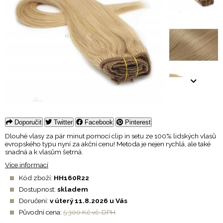
Doporučit
Twitter
Facebook
Pinterest
Dlouhé vlasy za pár minut pomocí clip in setu ze 100% lidských vlasů
evropského typu nyní za akční cenu! Metoda je nejen rychlá, ale také
snadná a k vlasům šetrná.
Více informací
Kód zboží:
HH160R22
Dostupnost:
skladem
Doručení:
v úterý 11.8.2026 u Vás
Původní cena:
5 300 Kč vč. DPH