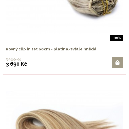
-30%
Rovný clip in set 60cm - platina/světle hnědá
5 300 Kč
3 690 Kč