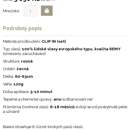
Množství:
Podrobný popis
Metoda prodloužení:
CLIP IN (set)
Typ vlasů:
100% lidské vlasy evropského typu, kvalita REMY
(omezeno zacuchávání)
Struktura:
rovná
Odstín:
černá
Délka:
60-63cm
Váha:
120g
Doba aplikace:
5-10 minut
Tepelné a chemické úpravy:
ano
(odbarvování ne)
Průměrná životnost vlasů:
6-18 měsíců
(odvíjí se od poskytnuté péče
a užívání)
Balení obsahuje 8 různě širokých pásů vlasů: