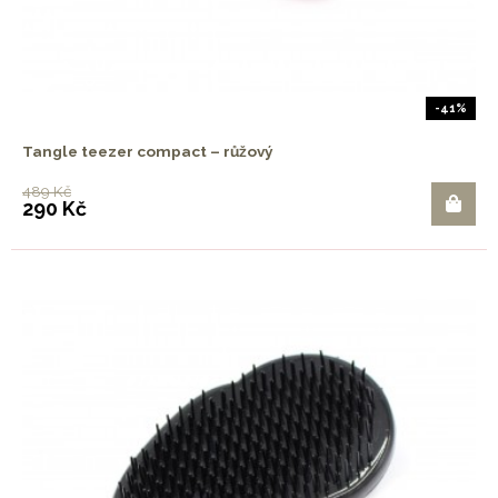
-41%
Tangle teezer compact – růžový
489 Kč
290 Kč