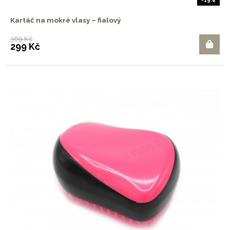
-19%
Kartáč na mokré vlasy – fialový
369 Kč
299 Kč