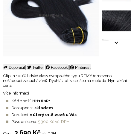
Doporučit
Twitter
Facebook
Pinterest
Clip in 100% lidské vlasy evropského typu REMY (omezeno
nežádoucí zacuchávání). Rychlá aplikace, šetrná metoda. Nyní akční
cena.
Více informací
Kód zboží:
HH160R1
Dostupnost:
skladem
Doručení:
v úterý 11.8.2026 u Vás
Původní cena:
5 300 Kč vč. DPH
3 690 Kč
Cena:
vč. DPH