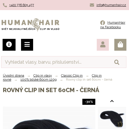
+420 776 605 477
info@humanhair.cz
Humanhair.cz
HumanHair
na Facebooku
Úvodní strana
→
Clip in vlasy
→
Classic Clip in
→
Clip in
rovné
→
100% lidské 60cm 120g
→
Rovný clip in set 60cm - černá
ROVNÝ CLIP IN SET 60CM - ČERNÁ
-30%