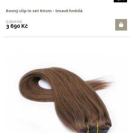
Rovný clip in set 60cm - tmavě hnědá
5 300 Kč
3 690 Kč