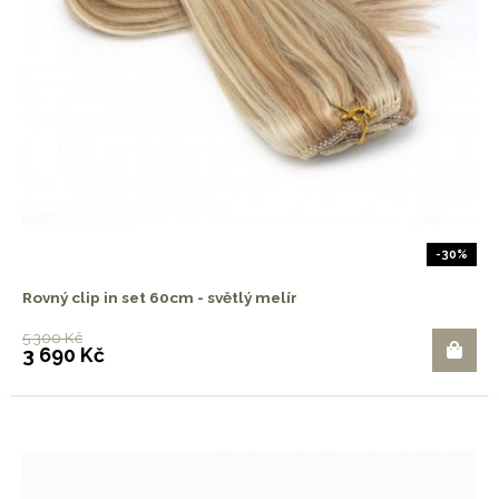
-30%
Rovný clip in set 60cm - světlý melír
5 300 Kč
3 690 Kč