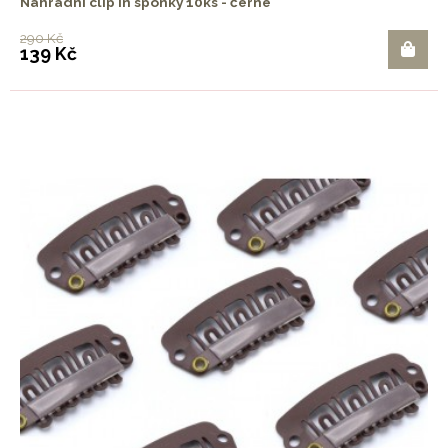
Náhradní clip in sponky 10ks - černé
290 Kč
139 Kč