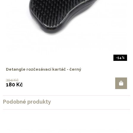
-54%
Detangle rozčesávací kartáč - černý
394 Kč
180 Kč
Podobné produkty