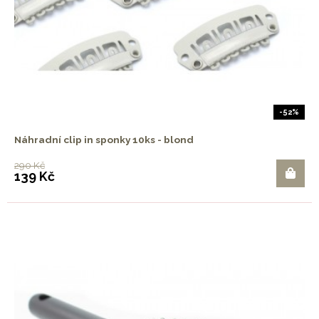
-52%
Náhradní clip in sponky 10ks - blond
290 Kč
139 Kč