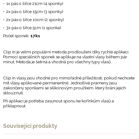
• 1x pás o šířce 21cm (4 sponky)
• 2x pás o šířce 15cm (3 sponky)
• 2x pás o šířce 10cm (2 sponky)
• 3x pás o šířce 5cm (1 sponka)
Počet sponek:
17ks
Clip in je velmi populární metoda prodloužení díky rychlé aplikaci.
Pomocí speciálních sponek se aplikuje na vlastní vlasy během pár
minut. Metoda je šetrná a vhodná pro všechny typy vlasů.
Clip in vlasy jsou vhodné pro mimořádné příležitosti, pokud nechcete
mít vlasy aplikované permanentně. Jednotlivé prameny jsou
zakončeny sponkami se silikonovým proužkem, který brání jejich
sklouznutí.
Při aplikaci je potřeba zasunout sponu ke kořínkům vlasů a
přiklapnout.
Související produkty