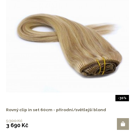
-30%
Rovný clip in set 60cm - přírodní/světlejší blond
5 300 Kč
3 690 Kč