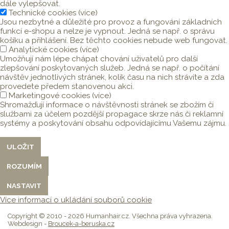
dále vylepšovat.
Technické cookies
(
více
)
Jsou nezbytné a důležité pro provoz a fungování základních
funkcí e-shopu a nelze je vypnout. Jedná se např. o správu
košíku a přihlášení. Bez těchto cookies nebude web fungovat.
Analytické cookies
(
více
)
Umožňují nám lépe chápat chování uživatelů pro další
zlepšování poskytovaných služeb. Jedná se např. o počítání
návštěv jednotlivých stránek, kolik času na nich strávíte a zda
provedete předem stanovenou akci.
Marketingové cookies
(
více
)
Shromažďují informace o návštěvnosti stránek se zbožím či
službami za účelem pozdější propagace skrze nás či reklamní
systémy a poskytování obsahu odpovídajícímu Vašemu zájmu.
Více informací o ukládání souborů cookie
Copyright © 2010 - 2026 Humanhair.cz. Všechna práva vyhrazena.
Webdesign -
Broucek-a-beruska.cz