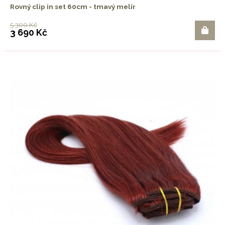
Rovný clip in set 60cm - tmavý melír
5 300 Kč
3 690 Kč