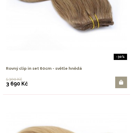
-30%
Rovný clip in set 60cm - světle hnědá
5 300 Kč
3 690 Kč