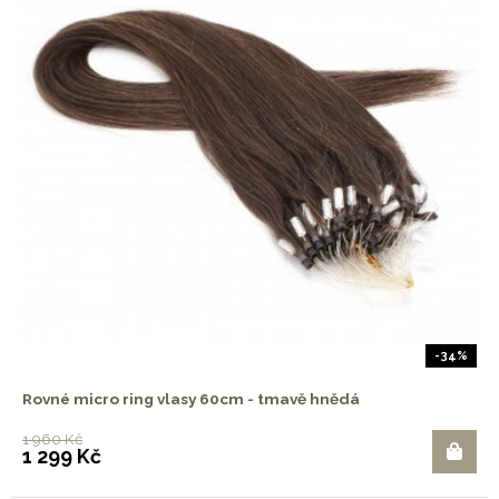
-34%
Rovné micro ring vlasy 60cm - tmavě hnědá
1 960 Kč
1 299 Kč