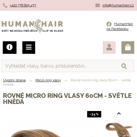
+420 776 605 477
info@humanhair.cz
Humanhair.cz
HumanHair
na Facebooku
Úvodní strana
→
Micro ring vlasy
→
Rovné micro ring vlasy 60cm - světle
hnědá
ROVNÉ MICRO RING VLASY 60CM - SVĚTLE
HNĚDÁ
-34%