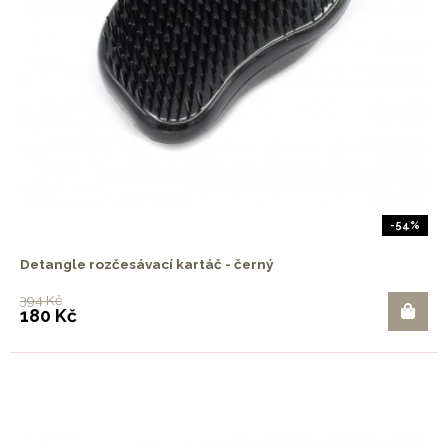
-54%
Detangle rozčesávací kartáč - černý
394 Kč
180 Kč