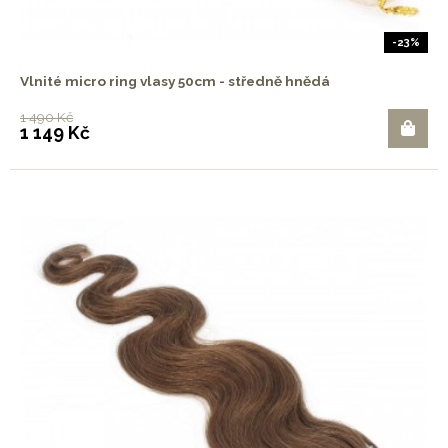
-23%
Vlnité micro ring vlasy 50cm - středně hnědá
1 490 Kč
1 149 Kč