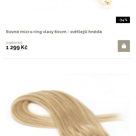
-34%
Rovné micro ring vlasy 60cm - světlejší hnědá
1 960 Kč
1 299 Kč