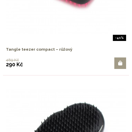
-41%
Tangle teezer compact – růžový
489 Kč
290 Kč