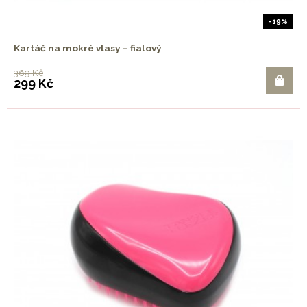
-19%
Kartáč na mokré vlasy – fialový
369 Kč
299 Kč