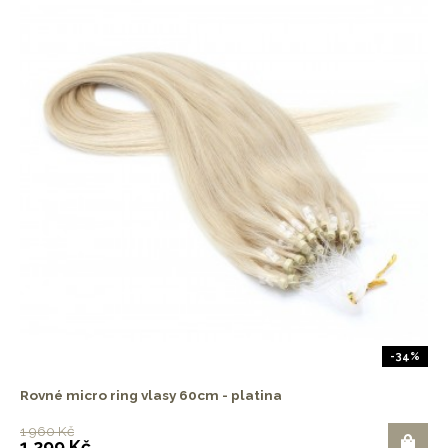
-34%
Rovné micro ring vlasy 60cm - platina
1 960 Kč
1 299 Kč