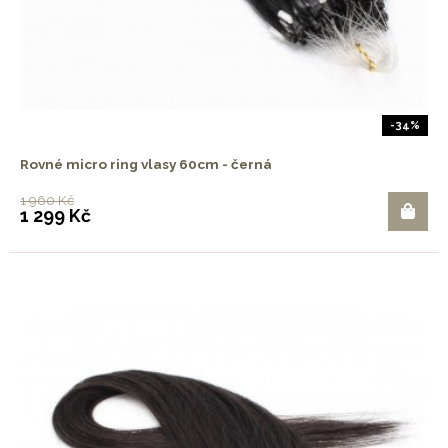
-34%
Rovné micro ring vlasy 60cm - černá
1 960 Kč
1 299 Kč