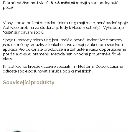
Průměrná životnost vlasů:
6-18 měsíců
(odvíjí se od poskytnuté
péče)
Vlasy k prodloužení metodou micro ring mají malé, nenápadné spoje.
Aplikace probíhá za studena, je tedy k vlasům šetrnější. Výhodou je
"čisté" sundávání spojů.
Spoje u metody micro ring jsou malé a pevné. Jednotlivé prameny
jsou ukončeny kroužky z lehkého kovu a mají i vlákno pro snadnou
aplikaci. Pro dokonalé prodloužení a zahuštění vlasů doporučujeme
použít 100-200 pramenů. Metoda není vhodná pro jemné a řídké
vlasy.
Při aplikaci se kroužek uzavře speciálními kleštěmi. Doporučujeme
odrosté spoje posunovat zhruba po 2-3 měsících.
Související produkty