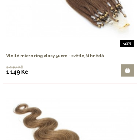
-23%
Vlnité micro ring vlasy 50cm - světlejší hnědá
1 490 Kč
1 149 Kč