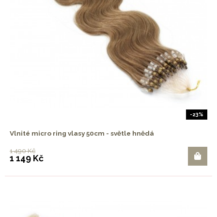
-23%
Vlnité micro ring vlasy 50cm - světle hnědá
1 490 Kč
1 149 Kč