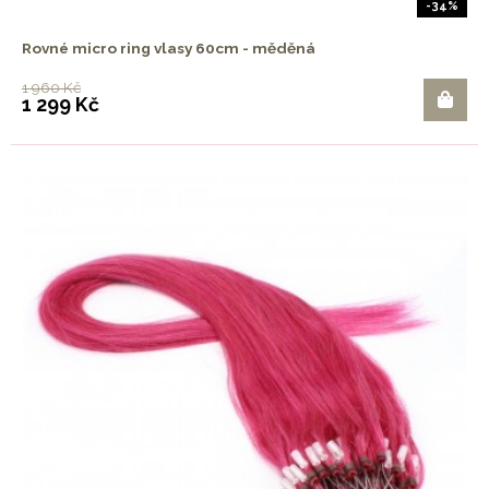
-34%
Rovné micro ring vlasy 60cm - měděná
1 960 Kč
1 299 Kč