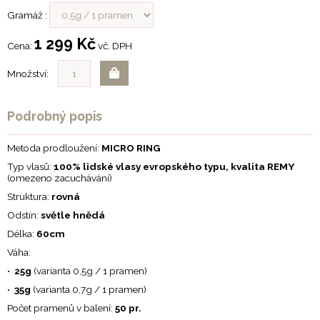
Gramáž :
1 299 Kč
Cena:
vč. DPH
Množství:
Podrobný popis
Metoda prodloužení:
MICRO RING
Typ vlasů:
100% lidské vlasy evropského typu, kvalita REMY
(omezeno zacuchávání)
Struktura:
rovná
Odstín:
světle hnědá
Délka:
60cm
Váha:
•
25g
(varianta 0,5g / 1 pramen)
•
35g
(varianta 0,7g / 1 pramen)
Počet pramenů v balení:
50 pr.