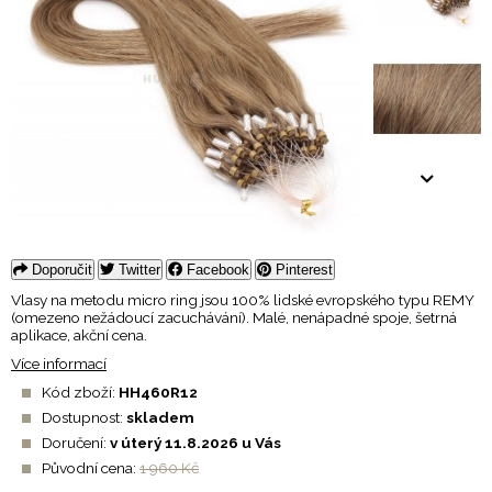
Doporučit
Twitter
Facebook
Pinterest
Vlasy na metodu micro ring jsou 100% lidské evropského typu REMY
(omezeno nežádoucí zacuchávání). Malé, nenápadné spoje, šetrná
aplikace, akční cena.
Více informací
Kód zboží:
HH460R12
Dostupnost:
skladem
Doručení:
v úterý 11.8.2026 u Vás
Původní cena:
1 960 Kč