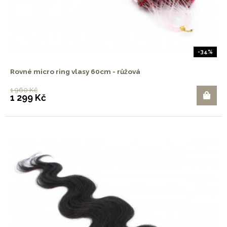
-34%
Rovné micro ring vlasy 60cm - růžová
1 960 Kč
1 299 Kč