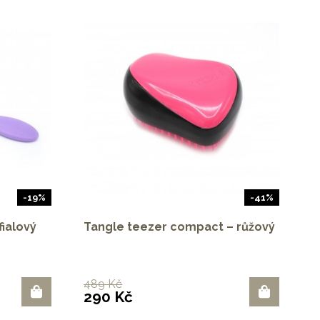
-19%
-41%
fialový
Tangle teezer compact – růžový
489 Kč
290 Kč