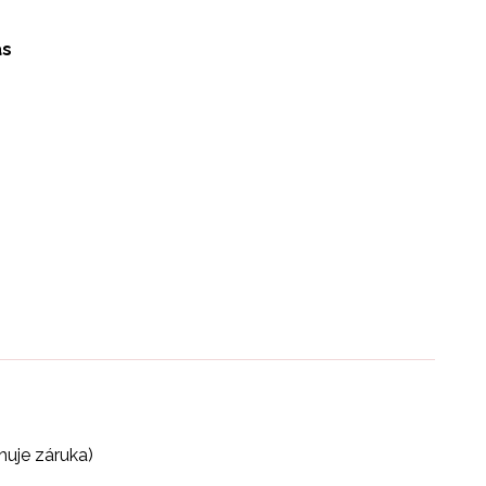
ás
huje záruka)