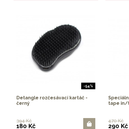
-54%
Detangle rozčesávací kartáč -
Speciáln
černý
tape in/
394 Kč
470 Kč
180 Kč
290 Kč