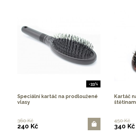
-33%
Speciální kartáč na prodloužené
Kartáč n
vlasy
štětinam
360 Kč
450 Kč
240 Kč
340 Kč