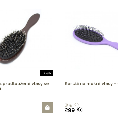
-24%
a prodloužené vlasy se
Kartáč na mokré vlasy – 
i
369 Kč
299 Kč