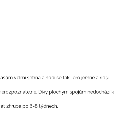
sům velmi šetrná a hodí se tak i pro jemné a řidší
ek nerozpoznatelné. Díky plochým spojům nedochází k
ovat zhruba po 6-8 týdnech.