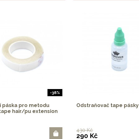
-38%
í páska pro metodu
Odstraňovač tape pásky
tape hair/pu extension
430 Kč
290 Kč