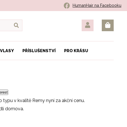
HumanHair na Facebooku
 VLASY
PŘÍSLUŠENSTVÍ
PRO KRÁSU
erest
o typu v kvalitě Remy nyní za akční cenu.
dlí domova.