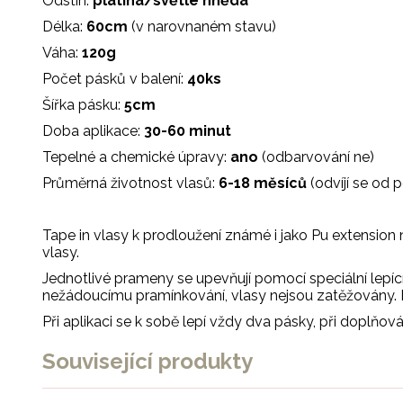
Odstín:
platina/světle hnědá
Délka:
60cm
(v narovnaném stavu)
Váha:
120g
Počet pásků v balení:
40ks
Šířka pásku:
5cm
Doba aplikace:
30-60 minut
Tepelné a chemické úpravy:
ano
(odbarvování ne)
Průměrná životnost vlasů:
6-18 měsíců
(odvíjí se od
Tape in vlasy k prodloužení známé i jako Pu extension
vlasy.
Jednotlivé prameny se upevňují pomocí speciální lepíc
nežádoucímu pramínkování, vlasy nejsou zatěžovány. 
Při aplikaci se k sobě lepí vždy dva pásky, při doplň
Související produkty