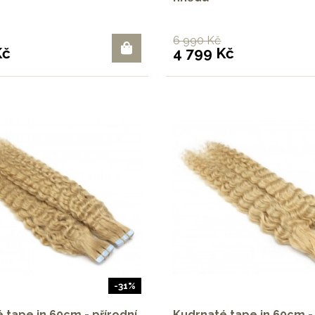
6 990 Kč
Kč
4 799 Kč
-31%
 tape in 60cm - přírodní
Kudrnaté tape in 60cm -