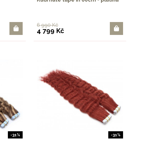
6 990 Kč
4 799 Kč
-31%
-31%