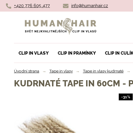
+420 776 605 477
info@humanhair.cz
Humanhair.cz
CLIP IN VLASY
CLIP IN PRAMÍNKY
CLIP IN CULÍ
Úvodní strana
→
Tape in vlasy
→
Tape in vlasy kudrnaté
→
KUDRNATÉ TAPE IN 60CM -
-31%