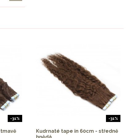
-31%
-31%
- tmavě
Kudrnaté tape in 60cm - středně
hnědá