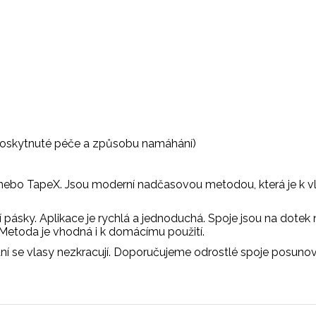
 poskytnuté péče a způsobu namáhání)
 nebo TapeX. Jsou moderní nadčasovou metodou, která je k vla
í pásky. Aplikace je rychlá a jednoduchá. Spoje jsou na dot
Metoda je vhodná i k domácímu použití.
ování se vlasy nezkracují. Doporučujeme odrostlé spoje posun