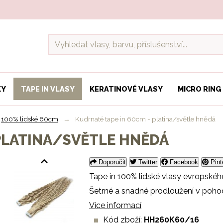
KY
TAPE IN VLASY
KERATINOVÉ VLASY
MICRO RING
100% lidské 60cm
→
Kudrnaté tape in 60cm - platina/světle hnědá
 PLATINA/SVĚTLE HNĚDÁ
Doporučit
Twitter
Facebook
Pint
Tape in 100% lidské vlasy evropskéh
Šetrné a snadné prodloužení v poho
Více informací
Kód zboží:
HH260K60/16