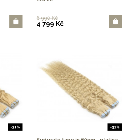
6 990 Kč
4 799 Kč
-31%
-31%
Kudrnaté tape in 60cm - platina