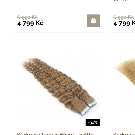
6 990 Kč
6 990 Kč
4 799 Kč
4 799 
-31%
Kudrnaté tape in 60cm - světle
Kudrnaté