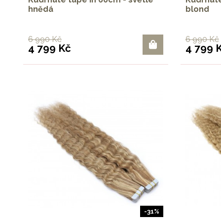
hnědá
blond
6 990 Kč
6 990 Kč
4 799 Kč
4 799 
-31%