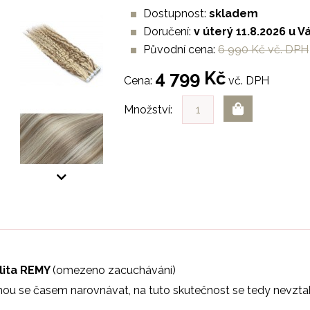
Dostupnost:
skladem
Doručení:
v úterý 11.8.2026 u V
Původní cena:
6 990 Kč vč. DPH
4 799 Kč
Cena:
vč. DPH
Množství:
alita REMY
(omezeno zacuchávání)
ohou se časem narovnávat, na tuto skutečnost se tedy nevzta