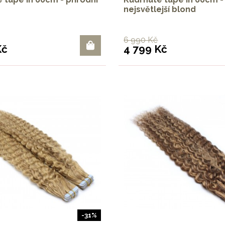
nejsvětlejší blond
6 990 Kč
Kč
4 799 Kč
-31%