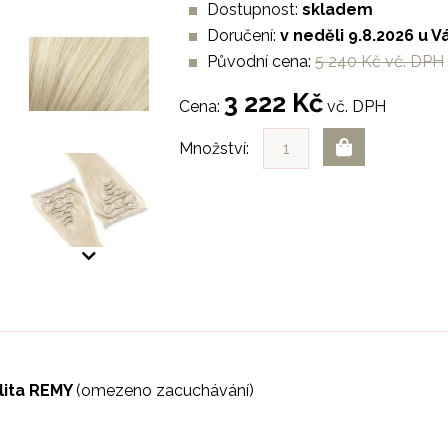
Dostupnost:
skladem
Doručení:
v neděli 9.8.2026 u V
Původní cena:
5 240 Kč vč. DPH
3 222 Kč
Cena:
vč. DPH
Množství:
alita REMY
(omezeno zacuchávání)