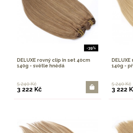
-39%
DELUXE rovný clip in set 40cm
DELUXE r
140g - světle hnědá
140g - p
5 240 Kč
5 240 Kč
3 222 Kč
3 222 