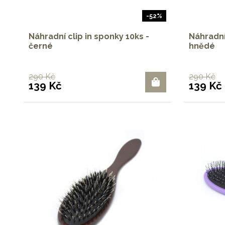
-52%
Náhradní clip in sponky 10ks -
Náhradní 
černé
hnědé
290 Kč
290 Kč
139 Kč
139 Kč