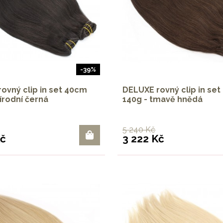
-39%
ovný clip in set 40cm
DELUXE rovný clip in se
řírodní černá
140g - tmavě hnědá
5 240 Kč
Kč
3 222 Kč