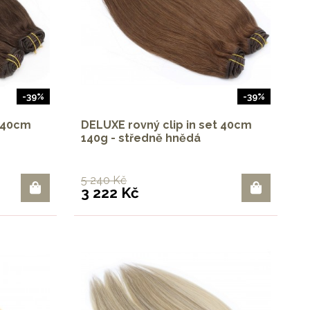
-39%
-39%
t 40cm
DELUXE rovný clip in set 40cm
140g - středně hnědá
5 240 Kč
3 222 Kč