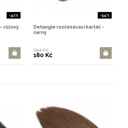
-41%
-54%
– růžový
Detangle rozčesávací kartáč -
černý
394 Kč
180 Kč