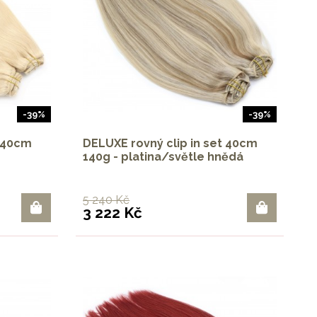
-39%
-39%
t 40cm
DELUXE rovný clip in set 40cm
140g - platina/světle hnědá
5 240 Kč
3 222 Kč