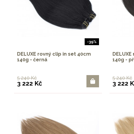
-39%
DELUXE rovný clip in set 40cm
DELUXE r
140g - černá
140g - p
5 240 Kč
5 240 Kč
3 222 Kč
3 222 