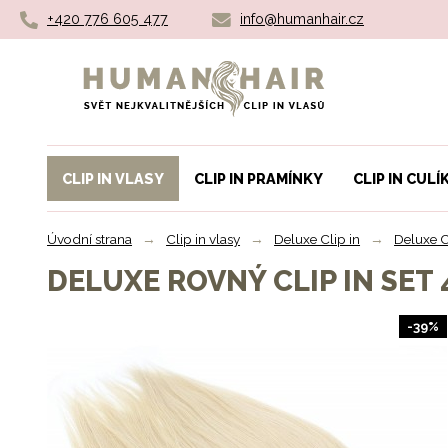
+420 776 605 477
info@humanhair.cz
Humanhair.cz
CLIP IN VLASY
CLIP IN PRAMÍNKY
CLIP IN CULÍ
Úvodní strana
→
Clip in vlasy
→
Deluxe Clip in
→
Deluxe C
DELUXE ROVNÝ CLIP IN SET 
-39%