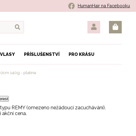
HumanHair na Facebooku
 VLASY
PŘÍSLUŠENSTVÍ
PRO KRÁSU
40cm 140g - platina
erest
ho typu REMY (omezeno nežádoucí zacuchávání).
 akční cena.