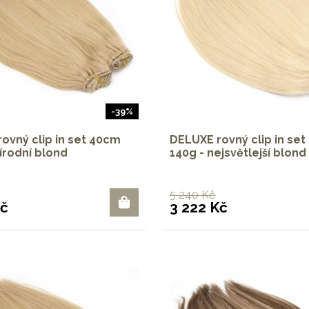
-39%
ovný clip in set 40cm
DELUXE rovný clip in se
řírodní blond
140g - nejsvětlejší blond
5 240 Kč
Kč
3 222 Kč