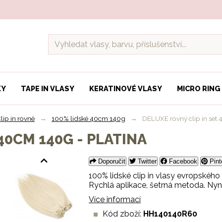
KY
TAPE IN VLASY
KERATINOVÉ VLASY
MICRO RING
lip in rovné
→
100% lidské 40cm 140g
→
DELUXE rovný clip in set 
40CM 140G - PLATINA
Doporučit
Twitter
Facebook
Pint
100% lidské clip in vlasy evropské
Rychlá aplikace, šetrná metoda. Nyní
Více informací
Kód zboží:
HH140140R60