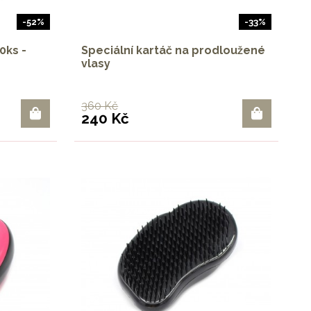
-52%
-33%
0ks -
Speciální kartáč na prodloužené
vlasy
360 Kč
240 Kč