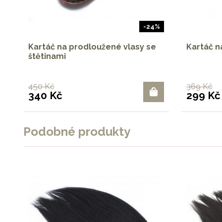
-24%
Kartáč na prodloužené vlasy se
Kartáč n
štětinami
450 Kč
369 Kč
340 Kč
299 Kč
Podobné produkty