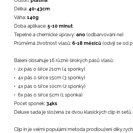
Odstín:
platina
Délka:
40-43cm
Váha:
140g
Doba aplikace:
5-10 minut
Tepelné a chemické úpravy:
ano
(odbarvování ne)
Průměrná životnost vlasů:
6-18 měsíců
(odvíjí se od 
Balení obsahuje 16 různě širokých pásů vlasů:
• 2x pás o šířce 21cm (4 sponky)
• 4x pás o šířce 15cm (3 sponky)
• 4x pás o šířce 10cm (2 sponky)
• 6x pás o šířce 5cm (1 sponka)
Počet sponek:
34ks
Deluxe sada je složená ze dvou klasických clip in setů.
Clip in je velmi populární metoda prodloužení díky ryc