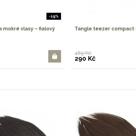
-19%
a mokré vlasy – fialový
Tangle teezer compact 
489 Kč
290 Kč