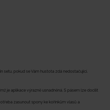
p in setu, pokud se Vám hustota zdá nedostačující.
čímž je aplikace výrazně usnadněná. S pásem lze docílit
e potřeba zasunout spony ke kořínkům vlasů a