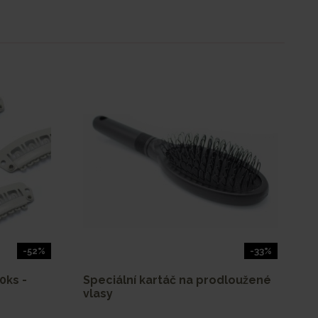
-52%
-33%
0ks -
Speciální kartáč na prodloužené
vlasy