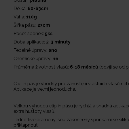
Odstín:
platina
Délka:
60-63cm
Váha:
110g
Šířka pásu:
27cm
Počet sponek:
5ks
Doba aplikace:
2-3 minuty
Tepelné úpravy:
ano
Chemické úpravy:
ne
Průměrná životnost vlasů:
6-18 měsíců
(odvíjí se od
Clip in pás je vhodný pro zahuštění vlastních vlasů neb
Aplikace je velmi jednoduchá.
Velkou výhodou clip in pásu je rychlá a snadná aplikac
extra hustoty vlasů.
Jednotlivé prameny jsou zakončeny sponkami se siliko
přiklapnout.