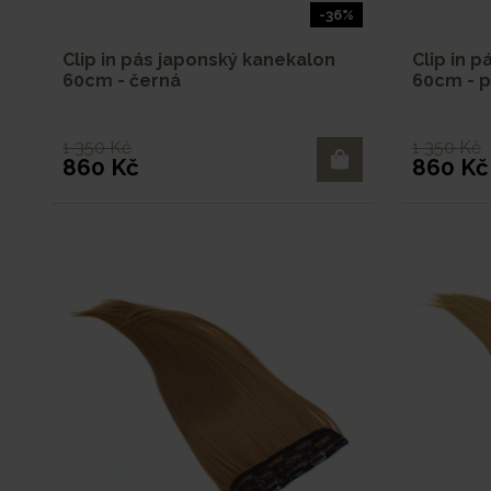
-36%
Clip in pás japonský kanekalon
Clip in 
60cm - černá
60cm - p
1 350 Kč
1 350 Kč
860 Kč
860 Kč