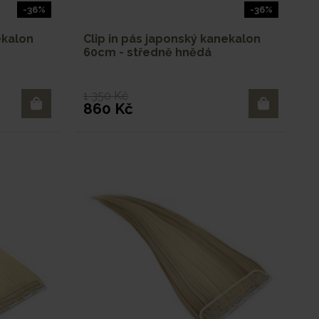
-36%
-36%
ekalon
Clip in pás japonský kanekalon
60cm - středně hnědá
1 350 Kč
860 Kč