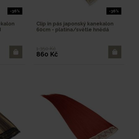
-36%
-36%
ekalon
Clip in pás japonský kanekalon
d
60cm - platina/světle hnědá
1 350 Kč
860 Kč