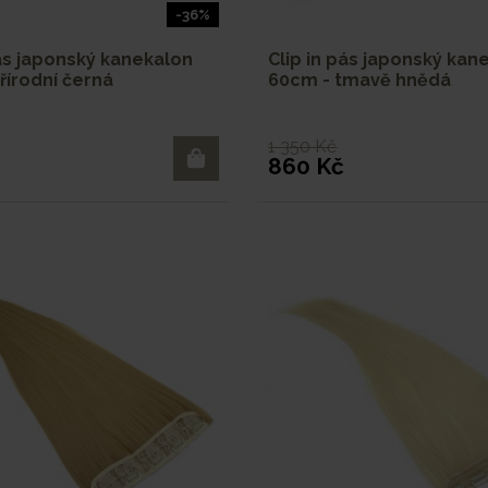
-36%
pás japonský kanekalon
Clip in pás japonský kan
řírodní černá
60cm - tmavě hnědá
1 350 Kč
860 Kč