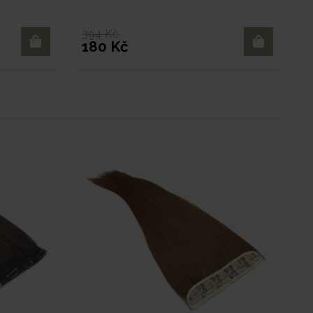
394 Kč
180 Kč