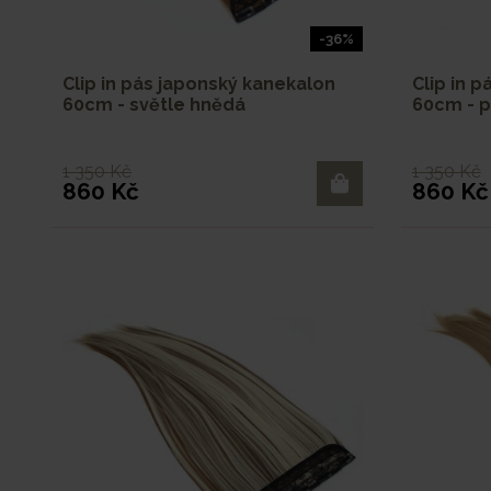
-36%
Clip in pás japonský kanekalon
Clip in 
60cm - světle hnědá
60cm - p
1 350 Kč
1 350 Kč
860 Kč
860 Kč