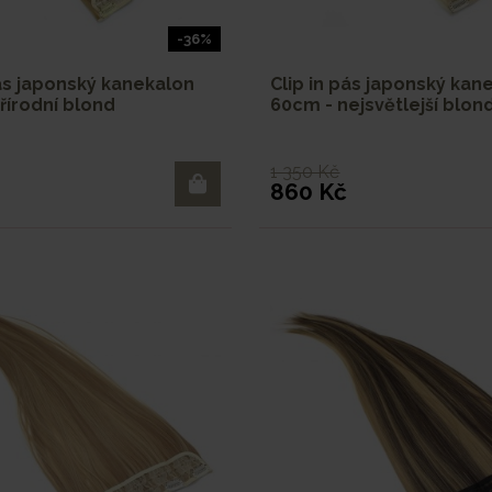
-36%
pás japonský kanekalon
Clip in pás japonský kan
řírodní blond
60cm - nejsvětlejší blon
1 350 Kč
860 Kč