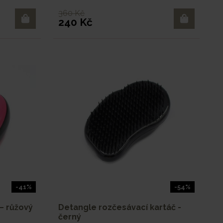
360 Kč
240 Kč
-41%
-54%
– růžový
Detangle rozčesávací kartáč -
černý