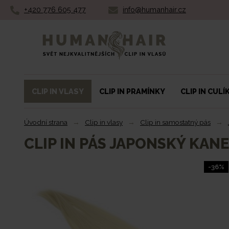
+420 776 605 477
info@humanhair.cz
Humanhair.cz
CLIP IN VLASY
CLIP IN PRAMÍNKY
CLIP IN CULÍ
Úvodní strana
→
Clip in vlasy
→
Clip in samostatný pás
→
CLIP IN PÁS JAPONSKÝ KAN
-36%