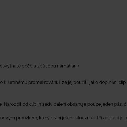
 poskytnuté péče a způsobu namáhání)
o k šetrnému promelírování. Lze jej použít i jako doplnění cli
e. Narozdíl od clip in sady balení obsahuje pouze jeden pás, 
novým proužkem, který brání jejich sklouznutí.
Při aplikaci j