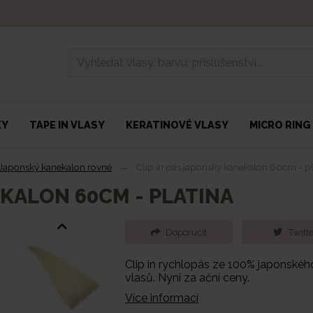
KY
TAPE IN VLASY
KERATINOVÉ VLASY
MICRO RING
Japonský kanekalon rovné
→
Clip in pás japonský kanekalon 60cm - pl
EKALON 60CM - PLATINA
Doporučit
Twitte
Clip in rychlopás ze 100% japonského
vlasů. Nyní za ační ceny.
Více informací