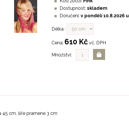
Kód zboží:
Pink
Dostupnost:
skladem
Doručení:
v pondělí 10.8.2026 u
Délka :
610 Kč
Cena:
vč. DPH
Množství:
a 45 cm, šíře pramene 3 cm