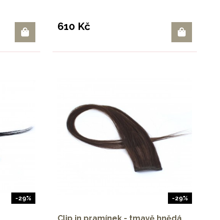
610 Kč
-29%
-29%
Clip in pramínek - tmavě hnědá