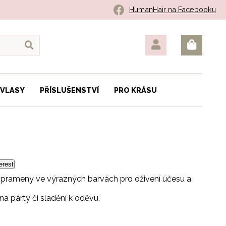
HumanHair na Facebooku
 VLASY
PŘÍSLUŠENSTVÍ
PRO KRÁSU
erest
é prameny ve výrazných barvách pro oživení účesu a
a párty či sladění k oděvu.