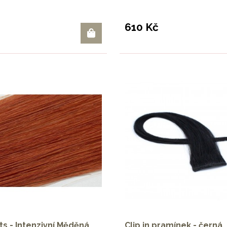
610 Kč
ts - Intenzivní Měděná
Clip in pramínek - černá