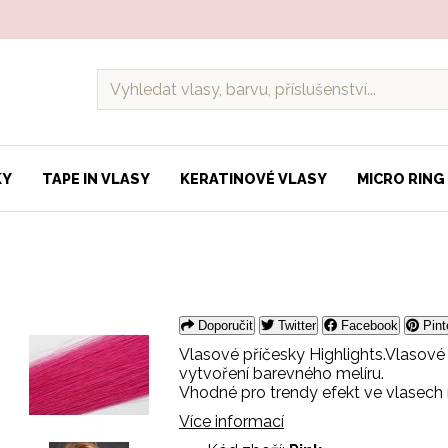
KY
TAPE IN VLASY
KERATINOVÉ VLASY
MICRO RING
Doporučit
Twitter
Facebook
Pint
Vlasové příčesky Highlights.Vlasov
vytvoření barevného melíru.
Vhodné pro trendy efekt ve vlasech n
Více informací