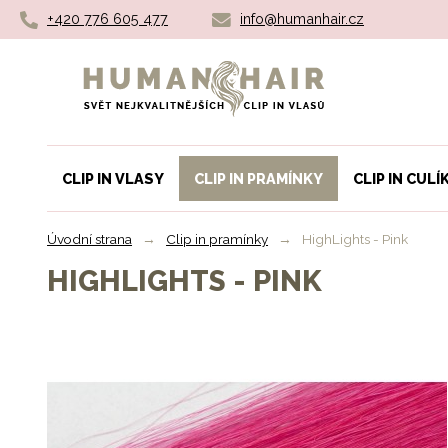
+420 776 605 477
info@humanhair.cz
Humanhair.cz
CLIP IN VLASY
CLIP IN PRAMÍNKY
CLIP IN CULÍ
Úvodní strana
→
Clip in pramínky
→
HighLights - Pink
HIGHLIGHTS - PINK