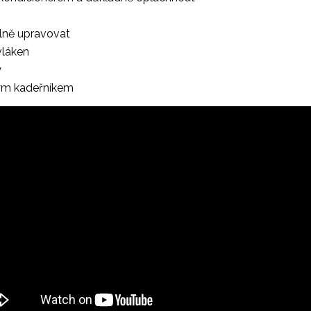
elně upravovat
vláken
y
vým kadeřníkem