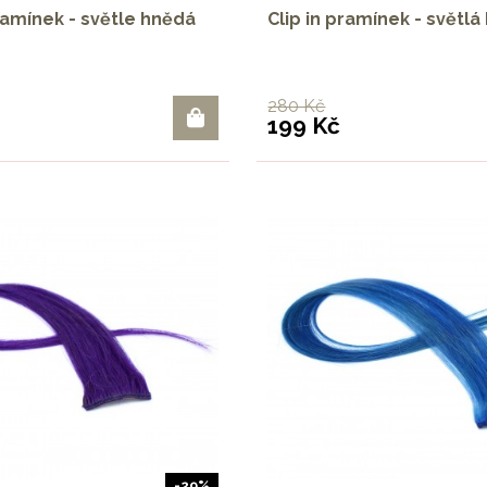
pramínek - světle hnědá
Clip in pramínek - světlá
280 Kč
199 Kč
-29%