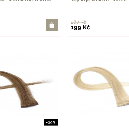
280 Kč
199 Kč
-29%