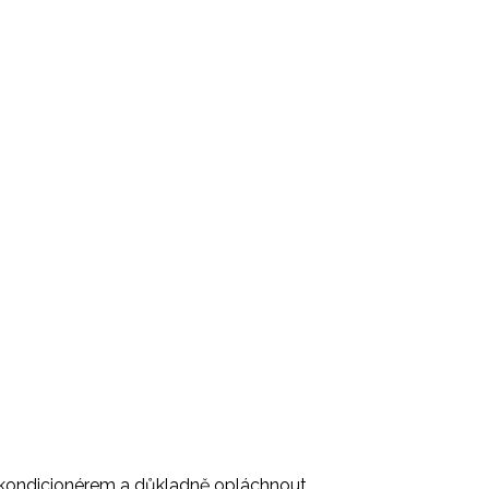
kondicionérem a důkladně opláchnout