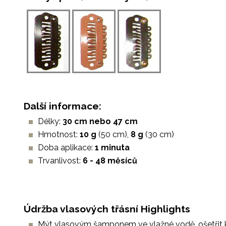
Další informace:
Délky:
30 cm nebo 47 cm
Hmotnost:
10 g
(50 cm),
8 g
(30 cm)
Doba aplikace:
1 minuta
Trvanlivost:
6 - 48
měsíců
Údržba vlasových třásní Highlights
Mýt vlasovým šamponem ve vlažné vodě, ošetřit 