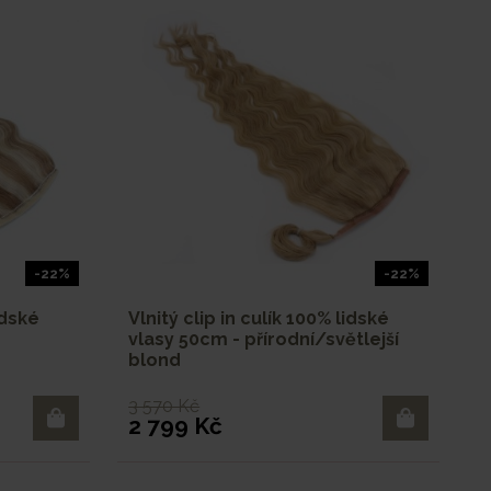
-22%
-22%
idské
Vlnitý clip in culík 100% lidské
r
vlasy 50cm - přírodní/světlejší
blond
3 570 Kč
2 799 Kč