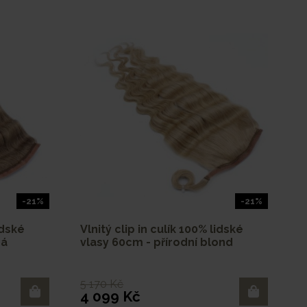
-21%
-21%
idské
Vlnitý clip in culík 100% lidské
dá
vlasy 60cm - přírodní blond
5 170 Kč
4 099 Kč