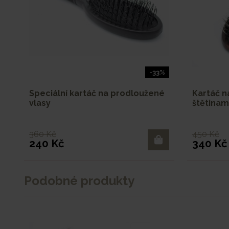
-33%
Speciální kartáč na prodloužené
Kartáč n
vlasy
štětinam
360 Kč
450 Kč
240 Kč
340 Kč
Podobné produkty