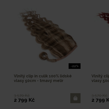
-22%
Vlnitý clip in culík 100% lidské
Vlnitý cl
vlasy 50cm - tmavý melír
vlasy 5
3 570 Kč
3 570 Kč
2 799 Kč
2 799 