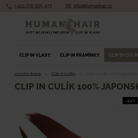
+420 776 605 477
info@humanhair.cz
Humanhair.cz
CLIP IN VLASY
CLIP IN PRAMÍNKY
CLIP IN CULÍ
Úvodní strana
→
Clip in culíky
→
Clip in culík 100% japons
CLIP IN CULÍK 100% JAPON
-45%