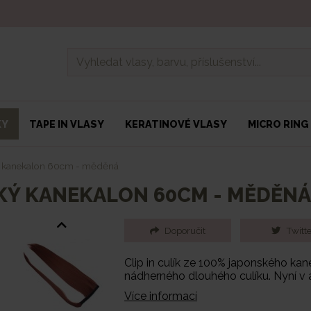
KY
TAPE IN VLASY
KERATINOVÉ VLASY
MICRO RING
ký kanekalon 60cm - měděná
SKÝ KANEKALON 60CM - MĚDĚN
Doporučit
Twitte
Clip in culík ze 100% japonského kan
nádherného dlouhého culíku. Nyní v a
Více informací