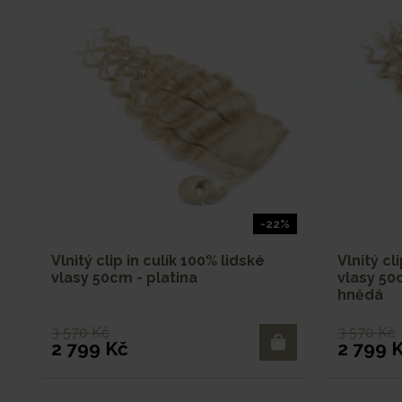
-22%
Vlnitý clip in culík 100% lidské
Vlnitý cl
vlasy 50cm - platina
vlasy 50
hnědá
3 570 Kč
3 570 Kč
2 799 Kč
2 799 