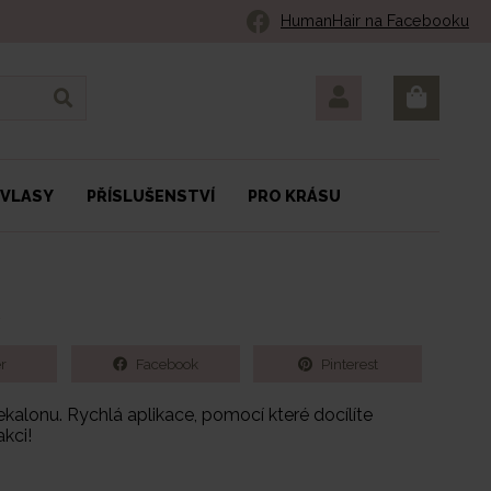
HumanHair na Facebooku
 VLASY
PŘÍSLUŠENSTVÍ
PRO KRÁSU
Á
r
Facebook
Pinterest
ekalonu. Rychlá aplikace, pomocí které docílíte
kci!