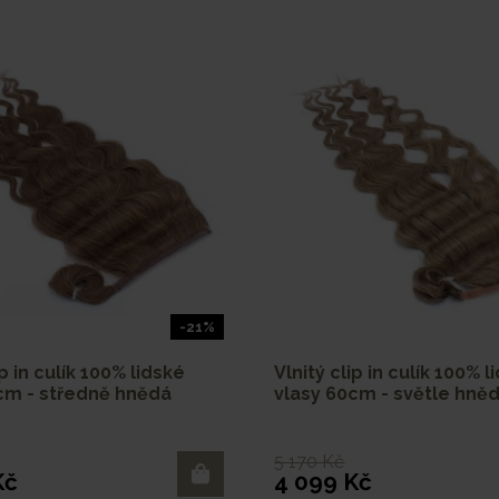
-21%
ip in culík 100% lidské
Vlnitý clip in culík 100% l
cm - středně hnědá
vlasy 60cm - světle hně
5 170 Kč
Kč
4 099 Kč