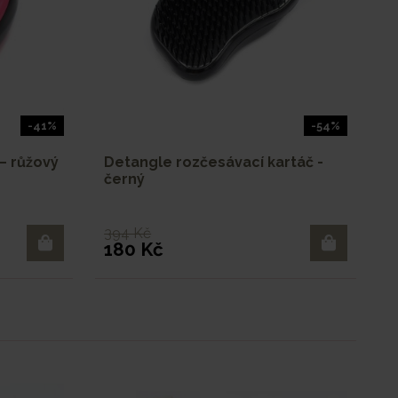
-41%
-54%
– růžový
Detangle rozčesávací kartáč -
černý
394 Kč
180 Kč