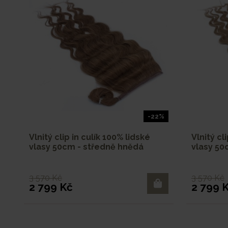
-22%
Vlnitý clip in culík 100% lidské
Vlnitý cl
vlasy 50cm - středně hnědá
vlasy 50
3 570 Kč
3 570 Kč
2 799 Kč
2 799 