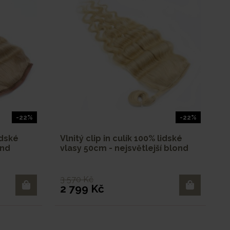
-22%
-22%
idské
Vlnitý clip in culík 100% lidské
ond
vlasy 50cm - nejsvětlejší blond
3 570 Kč
2 799 Kč