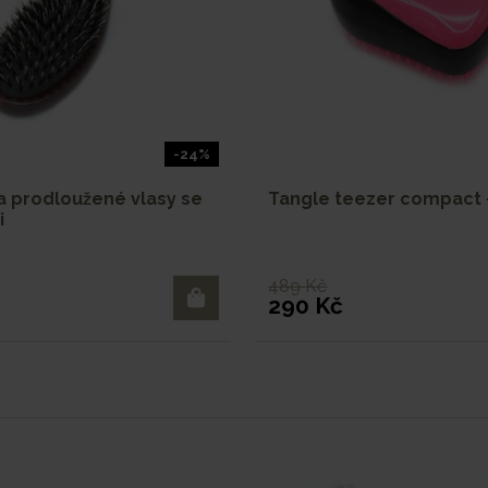
-24%
a prodloužené vlasy se
Tangle teezer compact 
i
489 Kč
290 Kč