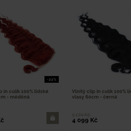
-22%
ip in culík 100% lidské
Vlnitý clip in culík 100% l
0cm - měděná
vlasy 60cm - černá
5 170 Kč
Kč
4 099 Kč