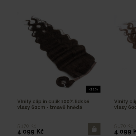
-21%
Vlnitý clip in culík 100% lidské
Vlnitý cl
vlasy 60cm - tmavě hnědá
vlasy 60
5 170 Kč
5 170 Kč
4 099 Kč
4 099 