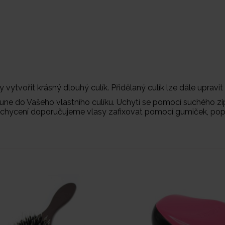
y vytvořit krásný dlouhý culík. Přidělaný culík lze dále upravi
une do Vašeho vlastního culíku. Uchytí se pomocí suchého zip
 uchycení doporučujeme vlasy zafixovat pomocí gumiček, pop