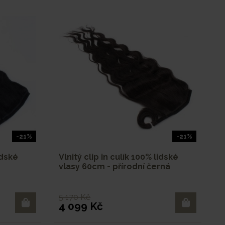
-21%
-21%
idské
Vlnitý clip in culík 100% lidské
vlasy 60cm - přírodní černá
5 170 Kč
4 099 Kč