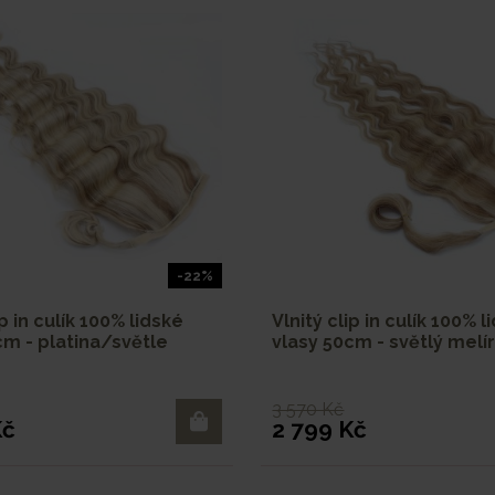
-22%
ip in culík 100% lidské
Vlnitý clip in culík 100% l
cm - platina/světle
vlasy 50cm - světlý melí
3 570 Kč
Kč
2 799 Kč