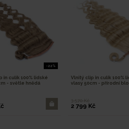
-22%
ip in culík 100% lidské
Vlnitý clip in culík 100% l
cm - světle hnědá
vlasy 50cm - přírodní bl
3 570 Kč
Kč
2 799 Kč