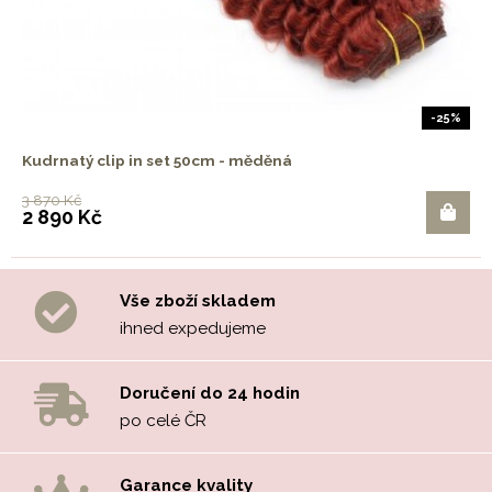
-25%
Kudrnatý clip in set 50cm - měděná
3 870 Kč
2 890 Kč
Vše zboží skladem
ihned expedujeme
Doručení do 24 hodin
po celé ČR
Garance kvality