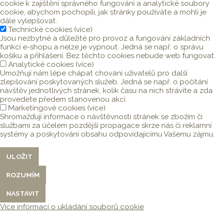
cookie k zajištění správného fungování a analytické soubory
cookie, abychom pochopili, jak stránky používáte a mohli je
dále vylepšovat.
Technické cookies
(
více
)
Jsou nezbytné a důležité pro provoz a fungování základních
funkcí e-shopu a nelze je vypnout. Jedná se např. o správu
košíku a přihlášení. Bez těchto cookies nebude web fungovat.
Analytické cookies
(
více
)
Umožňují nám lépe chápat chování uživatelů pro další
zlepšování poskytovaných služeb. Jedná se např. o počítání
návštěv jednotlivých stránek, kolik času na nich strávíte a zda
provedete předem stanovenou akci.
Marketingové cookies
(
více
)
Shromažďují informace o návštěvnosti stránek se zbožím či
službami za účelem pozdější propagace skrze nás či reklamní
systémy a poskytování obsahu odpovídajícímu Vašemu zájmu.
Více informací o ukládání souborů cookie