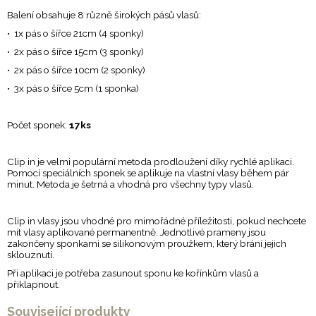
Balení obsahuje 8 různě širokých pásů vlasů:
• 1x pás o šířce 21cm (4 sponky)
• 2x pás o šířce 15cm (3 sponky)
• 2x pás o šířce 10cm (2 sponky)
• 3x pás o šířce 5cm (1 sponka)
Počet sponek:
17ks
Clip in je velmi populární metoda prodloužení díky rychlé aplikaci.
Pomocí speciálních sponek se aplikuje na vlastní vlasy během pár
minut. Metoda je šetrná a vhodná pro všechny typy vlasů.
Clip in vlasy jsou vhodné pro mimořádné příležitosti, pokud nechcete
mít vlasy aplikované permanentně. Jednotlivé prameny jsou
zakončeny sponkami se silikonovým proužkem, který brání jejich
sklouznutí.
Při aplikaci je potřeba zasunout sponu ke kořínkům vlasů a
přiklapnout.
Související produkty