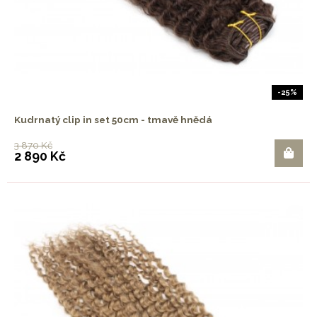
-25%
Kudrnatý clip in set 50cm - tmavě hnědá
3 870 Kč
2 890 Kč