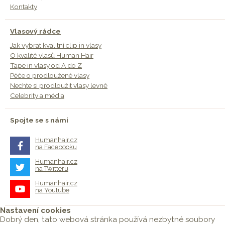
Kontakty
Vlasový rádce
Jak vybrat kvalitní clip in vlasy
O kvalitě vlasů Human Hair
Tape in vlasy od A do Z
Péče o prodloužené vlasy
Nechte si prodloužit vlasy levně
Celebrity a média
Spojte se s námi
Humanhair.cz
na Facebooku
Humanhair.cz
na Twitteru
Humanhair.cz
na Youtube
Nastavení cookies
Dobrý den, tato webová stránka používá nezbytné soubory