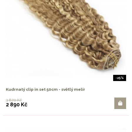
-25%
Kudrnatý clip in set 50cm - světlý melír
3 870 Kč
2 890 Kč