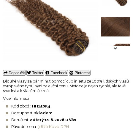
Doporučit
Twitter
Facebook
Pinterest
Dlouhé vlasy za pár minut pomocí clip in setu ze 100% lidských vlasů
evropského typu nyní za akční cenu! Metoda je nejen rychlá, ale také
snadná a k vlasům šetrná.
Více informací
Kód zboží:
HH150K4
Dostupnost:
skladem
Doručení:
v úterý 11.8.2026 u Vás
Původní cena:
3 870 Kč vč. DPH