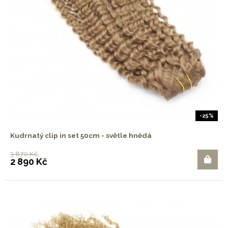
-25%
Kudrnatý clip in set 50cm - světle hnědá
3 870 Kč
2 890 Kč