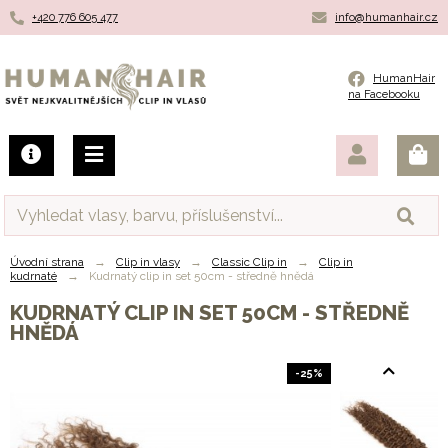
+420 776 605 477
info@humanhair.cz
Humanhair.cz
HumanHair
na Facebooku
Úvodní strana
→
Clip in vlasy
→
Classic Clip in
→
Clip in
kudrnaté
→
Kudrnatý clip in set 50cm - středně hnědá
KUDRNATÝ CLIP IN SET 50CM - STŘEDNĚ
HNĚDÁ
-25%