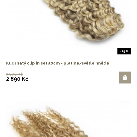
-25%
Kudrnatý clip in set 50cm - platina/světle hnědá
3 870 Kč
2 890 Kč