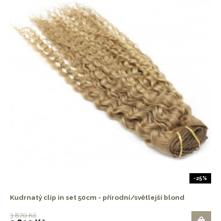
-25%
Kudrnatý clip in set 50cm - přírodní/světlejší blond
3 870 Kč