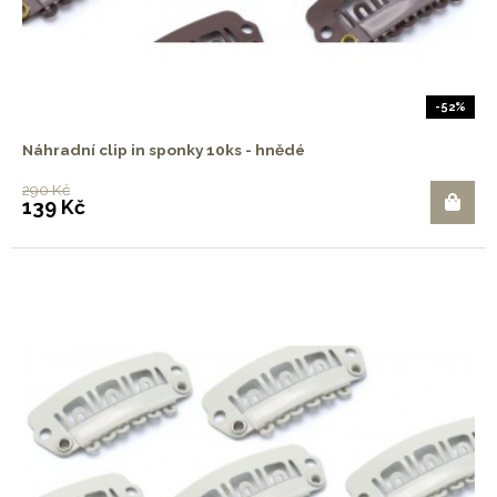
-52%
Náhradní clip in sponky 10ks - hnědé
290 Kč
139 Kč