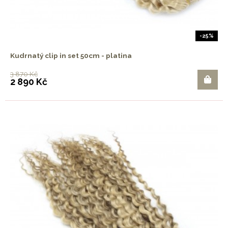
-25%
Kudrnatý clip in set 50cm - platina
3 870 Kč
2 890 Kč