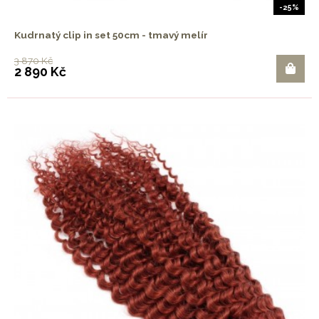
-25%
Kudrnatý clip in set 50cm - tmavý melír
3 870 Kč
2 890 Kč