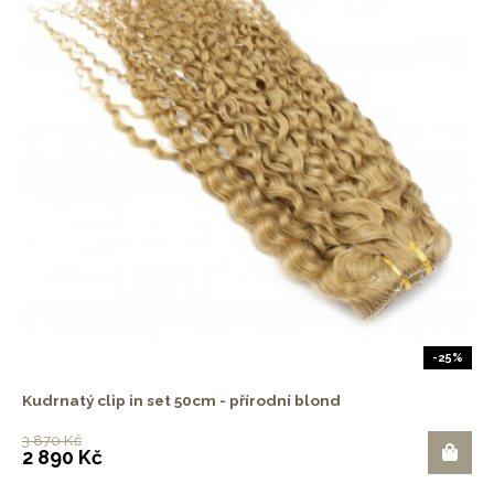
-25%
Kudrnatý clip in set 50cm - přírodní blond
3 870 Kč
2 890 Kč