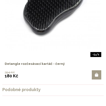
-54%
Detangle rozčesávací kartáč - černý
394 Kč
180 Kč
Podobné produkty