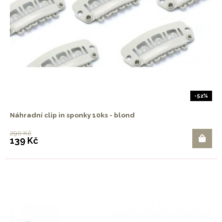
-52%
Náhradní clip in sponky 10ks - blond
290 Kč
139 Kč