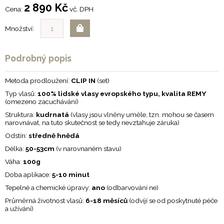
2 890 Kč
Cena:
vč. DPH
Množství:
Podrobný popis
Metoda prodloužení:
CLIP IN
(set)
Typ vlasů:
100% lidské vlasy evropského typu, kvalita REMY
(omezeno zacuchávání)
Struktura:
kudrnatá
(vlasy jsou vlněny uměle, tzn. mohou se časem
narovnávat, na tuto skutečnost se tedy nevztahuje záruka)
Odstín:
středně hnědá
Délka:
50-53cm
(v narovnaném stavu)
Váha:
100g
Doba aplikace:
5-10 minut
Tepelné a chemické úpravy:
ano
(odbarvování ne)
Průměrná životnost vlasů:
6-18 měsíců
(odvíjí se od poskytnuté péče
a užívání)