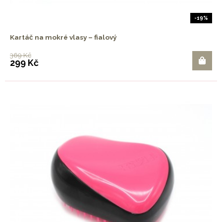
-19%
Kartáč na mokré vlasy – fialový
369 Kč
299 Kč