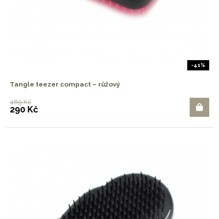
-41%
Tangle teezer compact – růžový
489 Kč
290 Kč