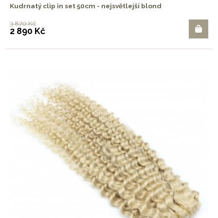
Kudrnatý clip in set 50cm - nejsvětlejší blond
3 870 Kč
2 890 Kč